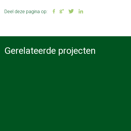
Deel deze pagina op:
Gerelateerde projecten
wilt u bomen
Rooien van een
rooien ? Hummelo
acacia boom