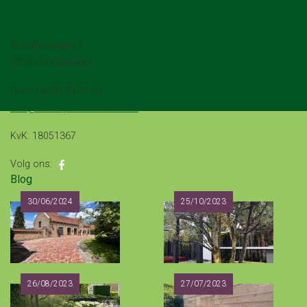
A. van Spelde hoveniers
Populierenlaan 2
5071 CH Udenhout
gsm: 06 50 48 37 65
info@avanspeldehoveniers.nl
KvK: 18051367
Volg ons:
Blog
30/06/2024
25/10/2023
26/08/2023
27/07/2023