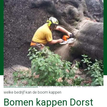
strakke tuin ontwerp
»
Boom verwijderen in de achtertuin
welke bedrijf kan de boom kappen
Bomen kappen Dorst