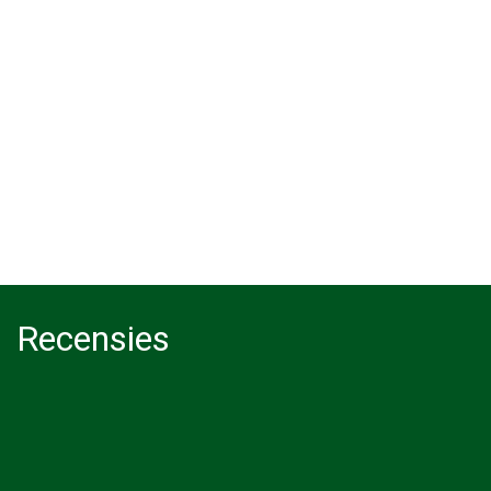
wilt u bomen
Bomen kappen
rooien ? Otterlo
Loosbroek
Recensies
Bekijk al onze recensies