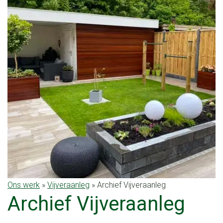
Ons werk
»
Vijveraanleg
»
Archief Vijveraanleg
Archief Vijveraanleg