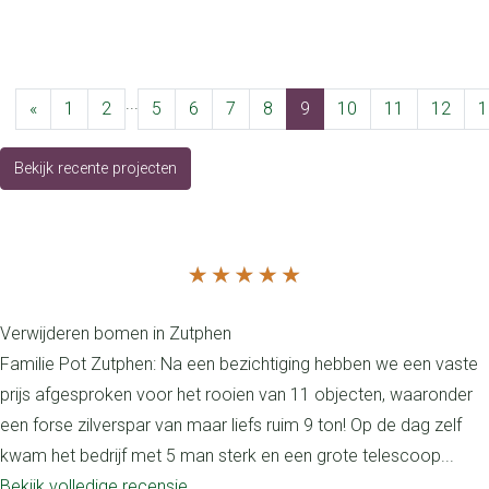
leggen Elst
leggen Eemnes
...
«
1
2
5
6
7
8
9
10
11
12
1
Bekijk recente projecten
Recensies
Verwijderen bomen in Zutphen
Familie Pot Zutphen: Na een bezichtiging hebben we een vaste
prijs afgesproken voor het rooien van 11 objecten, waaronder
een forse zilverspar van maar liefs ruim 9 ton! Op de dag zelf
kwam het bedrijf met 5 man sterk en een grote telescoop...
Bekijk volledige recensie