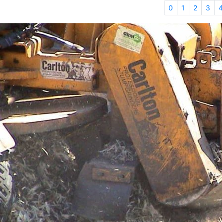
0
1
2
3